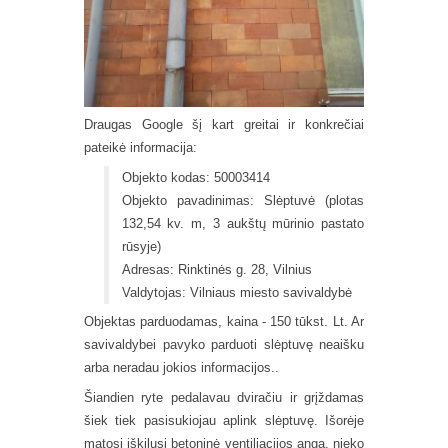
Draugas Google šį kart greitai ir konkrečiai
pateikė informacija:
Objekto kodas: 50003414
Objekto pavadinimas: Slėptuvė (plotas
132,54 kv. m, 3 aukštų mūrinio pastato
rūsyje)
Adresas: Rinktinės g. 28, Vilnius
Valdytojas: Vilniaus miesto savivaldybė
Objektas parduodamas, kaina - 150 tūkst. Lt. Ar
savivaldybei pavyko parduoti slėptuvę neaišku
arba neradau jokios informacijos..
Šiandien ryte pedalavau dviračiu ir grįždamas
šiek tiek pasisukiojau aplink slėptuvę. Išorėje
matosi iškilusi betoninė ventiliacijos anga, nieko