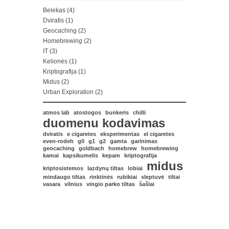
Belekas
(4)
Dviratis
(1)
Geocaching
(2)
Homebrewing
(2)
IT
(3)
Kelionės
(1)
Kriptografija
(1)
Midus
(2)
Urban Exploration
(2)
atmos lab
atostogos
bunkeris
chilli
duomenu kodavimas
dviratis
e cigaretes
eksperimentas
el cigaretes
even-rodeh
g0
g1
g2
gamta
garinimas
geocaching
goldbach
homebrew
homebrewing
kamai
kapsikumelis
kepam
kriptografija
midus
kriptosistemos
lazdynų tiltas
lobiai
mindaugo tiltas
rinktinės
rubikiai
sleptuvė
tiltai
vasara
vilnius
vingio parko tiltas
šašlai