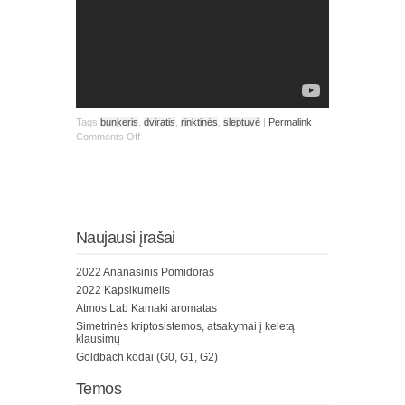
Tags
bunkeris
,
dviratis
,
rinktinės
,
sleptuvė
|
Permalink
|
Comments Off
Naujausi įrašai
2022 Ananasinis Pomidoras
2022 Kapsikumelis
Atmos Lab Kamaki aromatas
Simetrinės kriptosistemos, atsakymai į keletą
klausimų
Goldbach kodai (G0, G1, G2)
Temos