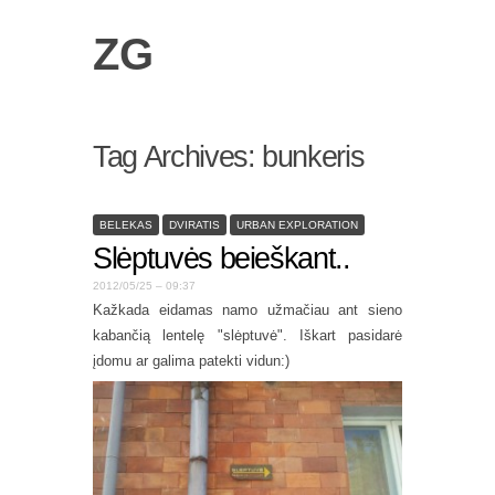
ZG
Tag Archives:
bunkeris
BELEKAS
DVIRATIS
URBAN EXPLORATION
Slėptuvės beieškant..
2012/05/25 – 09:37
Kažkada eidamas namo užmačiau ant sieno
kabančią lentelę "slėptuvė". Iškart pasidarė
įdomu ar galima patekti vidun:)