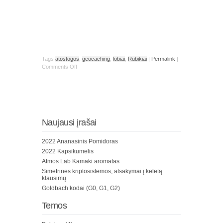
Tags
atostogos
,
geocaching
,
lobiai
,
Rubikiai
|
Permalink
|
Comments Off
Naujausi įrašai
2022 Ananasinis Pomidoras
2022 Kapsikumelis
Atmos Lab Kamaki aromatas
Simetrinės kriptosistemos, atsakymai į keletą
klausimų
Goldbach kodai (G0, G1, G2)
Temos