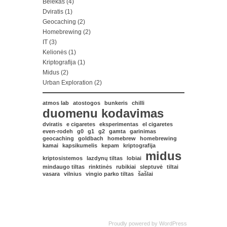
Belekas
(4)
Dviratis
(1)
Geocaching
(2)
Homebrewing
(2)
IT
(3)
Kelionės
(1)
Kriptografija
(1)
Midus
(2)
Urban Exploration
(2)
atmos lab
atostogos
bunkeris
chilli
duomenu kodavimas
dviratis
e cigaretes
eksperimentas
el cigaretes
even-rodeh
g0
g1
g2
gamta
garinimas
geocaching
goldbach
homebrew
homebrewing
kamai
kapsikumelis
kepam
kriptografija
midus
kriptosistemos
lazdynų tiltas
lobiai
mindaugo tiltas
rinktinės
rubikiai
sleptuvė
tiltai
vasara
vilnius
vingio parko tiltas
šašlai
Proudly powered by
WordPress