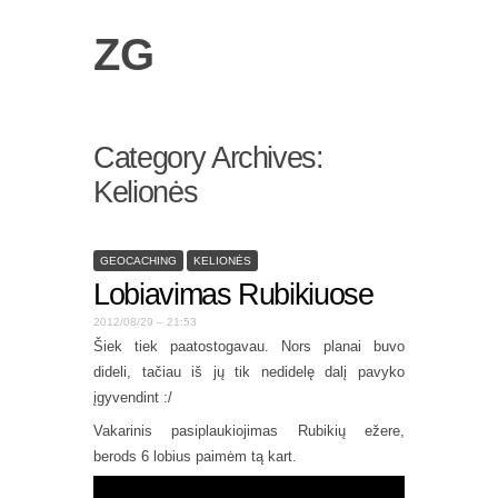
ZG
Category Archives:
Kelionės
GEOCACHING
KELIONĖS
Lobiavimas Rubikiuose
2012/08/29 – 21:53
Šiek tiek paatostogavau. Nors planai buvo
dideli, tačiau iš jų tik nedidelę dalį pavyko
įgyvendint :/
Vakarinis pasiplaukiojimas Rubikių ežere,
berods 6 lobius paimėm tą kart.