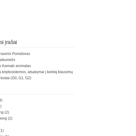
i įrašai
nasinis Pomidoras
sikumelis
b Kamaki aromatas
s kriptosistemos, atsakymai į keletą klausimų
kodai (G0, G1, G2)
4)
)
ng
(2)
wing
(2)
1)