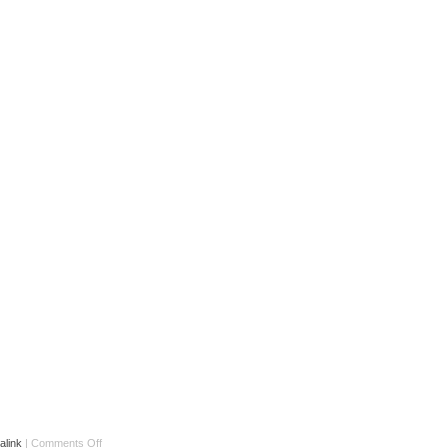
alink
|
Comments Off