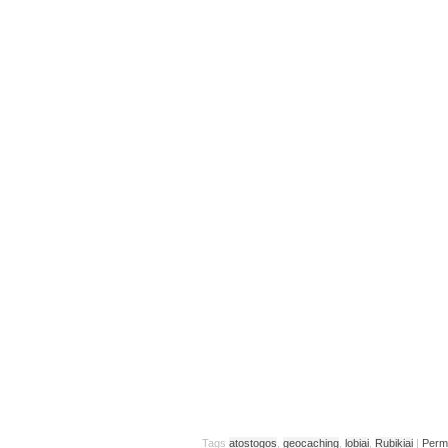
Tags
atostogos
,
geocaching
,
lobiai
,
Rubikiai
|
Perm