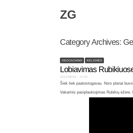
ZG
Category Archives:
Ge
GEOCACHING
KELIONĖS
Lobiavimas Rubikiuos
2012/08/29 – 21:53
Šiek tiek paatostogavau. Nors planai buvo d
Vakarinis pasiplaukiojimas Rubikių ežere, 