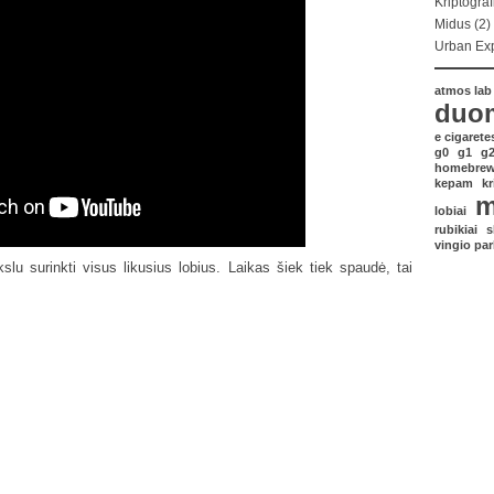
Kriptograf
Midus
(2)
Urban Exp
atmos lab
duo
e cigarete
g0
g1
g
homebre
kepam
kr
m
lobiai
rubikiai
s
vingio par
slu surinkti visus likusius lobius. Laikas šiek tiek spaudė, tai