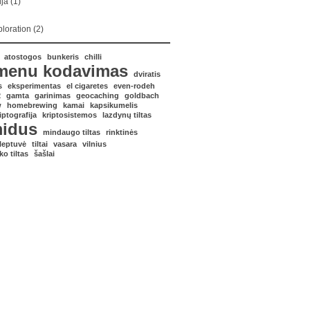
ija
(1)
loration
(2)
atostogos
bunkeris
chilli
menu kodavimas
dviratis
s
eksperimentas
el cigaretes
even-rodeh
2
gamta
garinimas
geocaching
goldbach
w
homebrewing
kamai
kapsikumelis
iptografija
kriptosistemos
lazdynų tiltas
idus
mindaugo tiltas
rinktinės
leptuvė
tiltai
vasara
vilnius
ko tiltas
šašlai