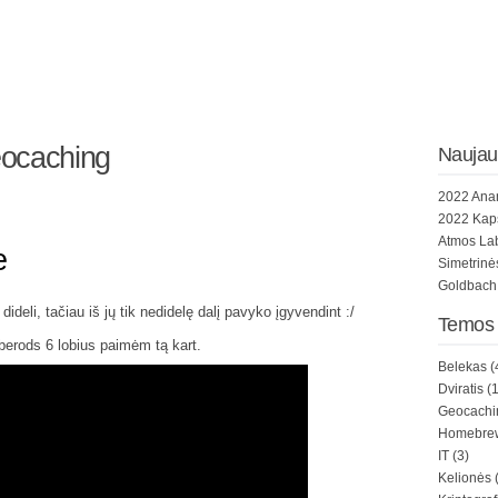
ocaching
Naujaus
2022 Ana
2022 Kap
Atmos La
e
Simetrinė
Goldbach 
ideli, tačiau iš jų tik nedidelę dalį pavyko įgyvendint :/
Temos
berods 6 lobius paimėm tą kart.
Belekas
(
Dviratis
(1
Geocachi
Homebre
IT
(3)
Kelionės
(