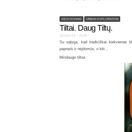
GEOCACHING
URBAN EXPLORATION
Tiltai. Daug Tiltų.
2012/07/15 – 20:26
Su sąlyga, kad tradiciškai kiekvienas ti
paprasti ir neįdomūs, o kiti...
Mindaugo tiltas: